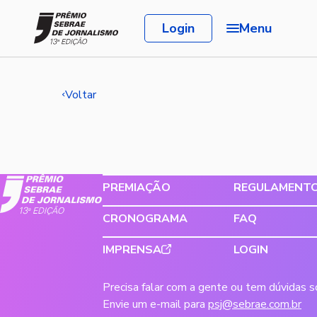
Login
Menu
Voltar
PREMIAÇÃO
REGULAMENT
CRONOGRAMA
FAQ
IMPRENSA
LOGIN
Precisa falar com a gente ou tem dúvidas 
Envie um e-mail para
psj@sebrae.com.br