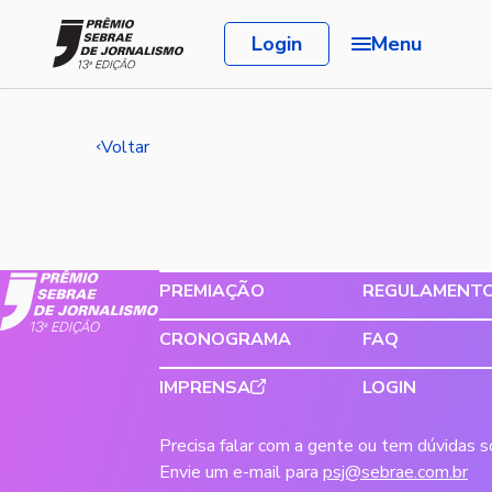
Login
Menu
Voltar
PREMIAÇÃO
REGULAMENT
CRONOGRAMA
FAQ
IMPRENSA
LOGIN
Precisa falar com a gente ou tem dúvidas 
Envie um e-mail para
psj@sebrae.com.br