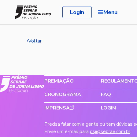
Login
Menu
Voltar
PREMIAÇÃO
REGULAMENT
CRONOGRAMA
FAQ
IMPRENSA
LOGIN
Precisa falar com a gente ou tem dúvidas 
Envie um e-mail para
psj@sebrae.com.br