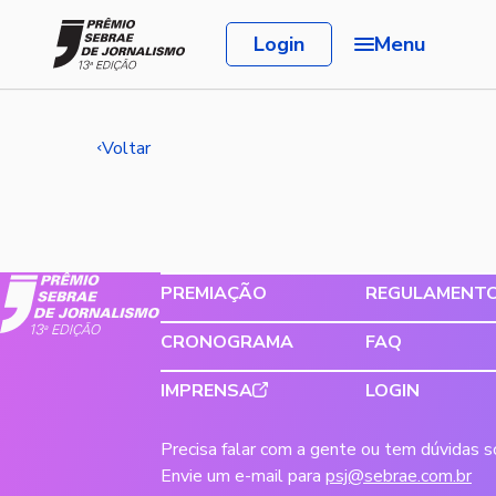
Login
Menu
Voltar
PREMIAÇÃO
REGULAMENT
CRONOGRAMA
FAQ
IMPRENSA
LOGIN
Precisa falar com a gente ou tem dúvidas 
Envie um e-mail para
psj@sebrae.com.br