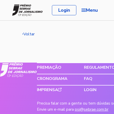
Login
Menu
Voltar
PREMIAÇÃO
REGULAMENT
CRONOGRAMA
FAQ
IMPRENSA
LOGIN
Precisa falar com a gente ou tem dúvidas 
Envie um e-mail para
psj@sebrae.com.br