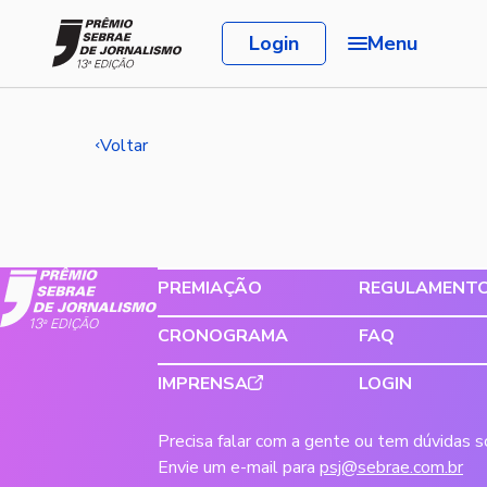
Login
Menu
Voltar
PREMIAÇÃO
REGULAMENT
CRONOGRAMA
FAQ
IMPRENSA
LOGIN
Precisa falar com a gente ou tem dúvidas 
Envie um e-mail para
psj@sebrae.com.br