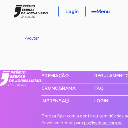
Login
Menu
Voltar
PREMIAÇÃO
REGULAMENT
CRONOGRAMA
FAQ
IMPRENSA
LOGIN
Precisa falar com a gente ou tem dúvidas 
Envie um e-mail para
psj@sebrae.com.br