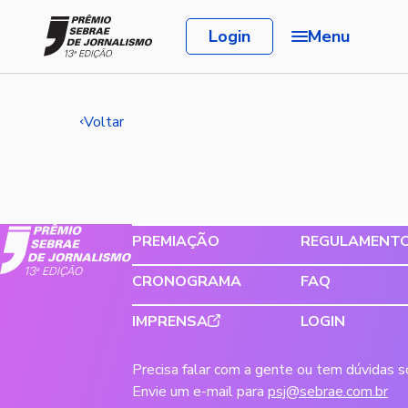
Login
Menu
Voltar
PREMIAÇÃO
REGULAMENT
CRONOGRAMA
FAQ
IMPRENSA
LOGIN
Precisa falar com a gente ou tem dúvidas 
Envie um e-mail para
psj@sebrae.com.br