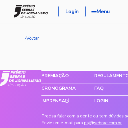
Login
Menu
Voltar
PREMIAÇÃO
REGULAMENT
CRONOGRAMA
FAQ
IMPRENSA
LOGIN
Precisa falar com a gente ou tem dúvidas 
Envie um e-mail para
psj@sebrae.com.br