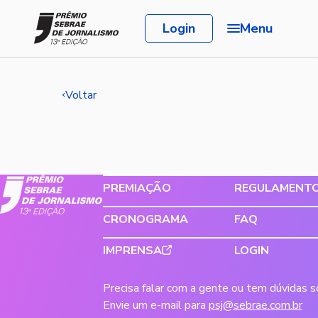
Login
Menu
Voltar
PREMIAÇÃO
REGULAMENT
CRONOGRAMA
FAQ
IMPRENSA
LOGIN
Precisa falar com a gente ou tem dúvidas 
Envie um e-mail para
psj@sebrae.com.br