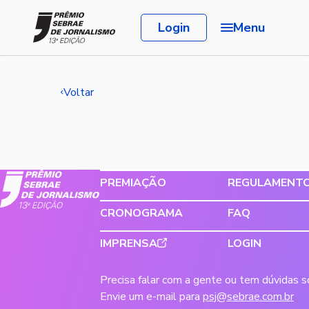
Login
Menu
Voltar
PREMIAÇÃO
REGULAMENT
CRONOGRAMA
FAQ
IMPRENSA
LOGIN
Precisa falar com a gente ou tem dúvidas 
Envie um e-mail para
psj@sebrae.com.br